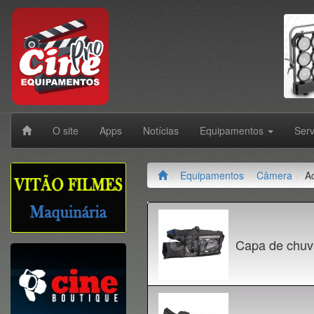
O site
Apps
Notícias
Equipamentos
Ser
Equipamentos
Câmera
A
Capa de chu