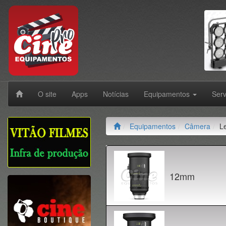
O site
Apps
Notícias
Equipamentos
Ser
Equipamentos
Câmera
Le
12mm