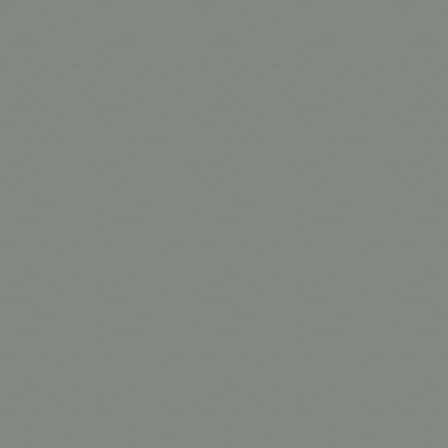
58mm
75mm
95mm
125mm