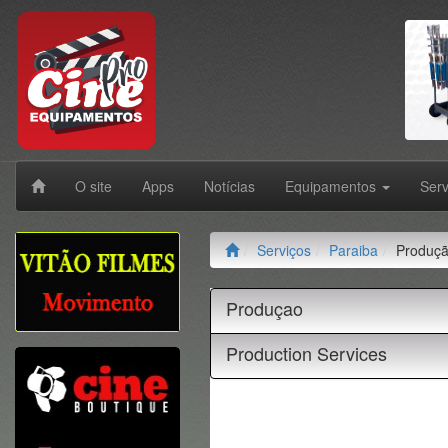
O site
Apps
Notícias
Equipamentos
Ser
Serviços
Paraiba
Produç
Produçao
Production Services