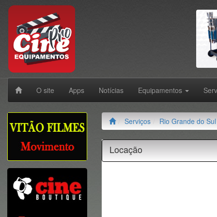
O site
Apps
Notícias
Equipamentos
Ser
Serviços
Rio Grande do Sul
Locação