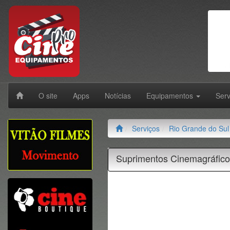
O site
Apps
Notícias
Equipamentos
Ser
Serviços
Rio Grande do Sul
Suprimentos Cinemagráfic