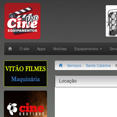
O site
Apps
Notícias
Equipamentos
Ser
Serviços
Santa Catarina
Locação