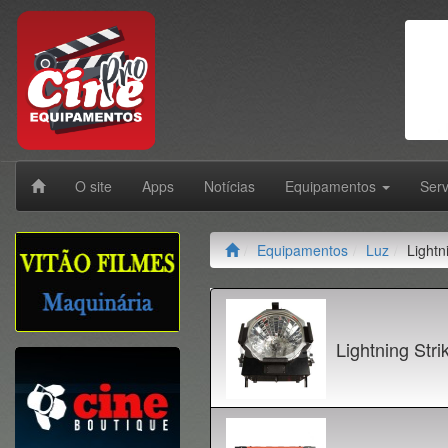
O site
Apps
Notícias
Equipamentos
Ser
Equipamentos
Luz
Lightn
Lightning Str