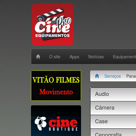
O site
Apps
Notícias
Equipamen
Serviços
Para
Audio
Câmera
Case
Cenografia