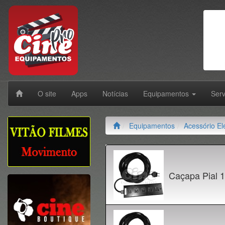
O site
Apps
Notícias
Equipamentos
Ser
Equipamentos
Acessório Elé
Caçapa Pial 