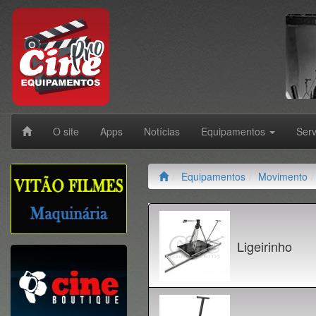
O site
Apps
Notícias
Equipamentos
Ser
Equipamentos
Movimento
Ligeirinho