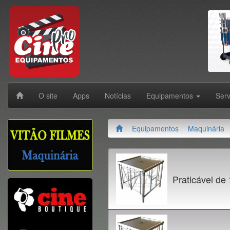
O site
Apps
Notícias
Equipamentos
Ser
Equipamentos
Maquinária
Praticável de