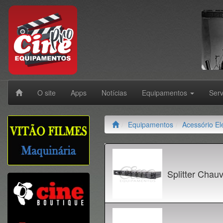
O site
Apps
Notícias
Equipamentos
Ser
Equipamentos
Acessório Elé
Splitter Cha