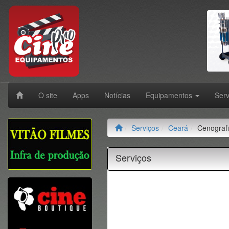
O site
Apps
Notícias
Equipamentos
Ser
Serviços
Ceará
Cenograf
Serviços