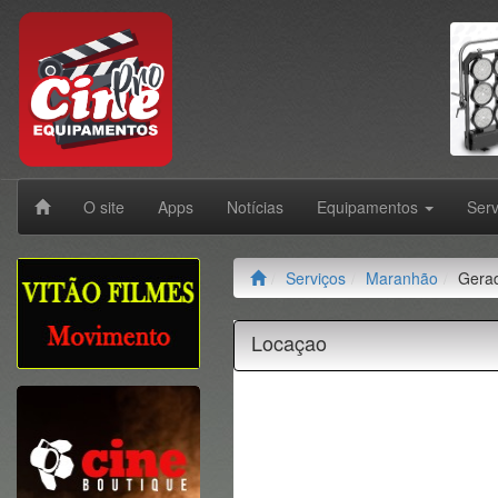
O site
Apps
Notícias
Equipamentos
Ser
Serviços
Maranhão
Gera
Locaçao