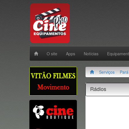
O site
Apps
Notícias
Equipamen
Serviços
Pará
Rádios