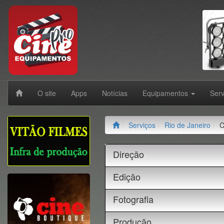
O site
Apps
Notícias
Equipamentos
Ser
Serviços
Rio de Janeiro
C
Direção
Edição
Fotografia
Produção