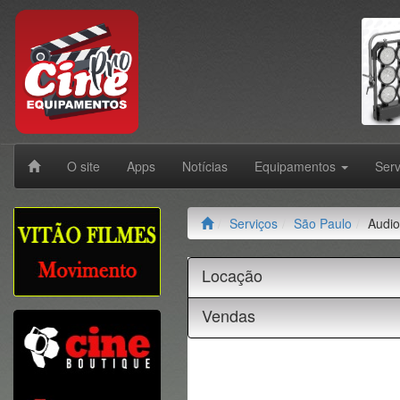
O site
Apps
Notícias
Equipamentos
Ser
Serviços
São Paulo
Audio
Locação
Vendas