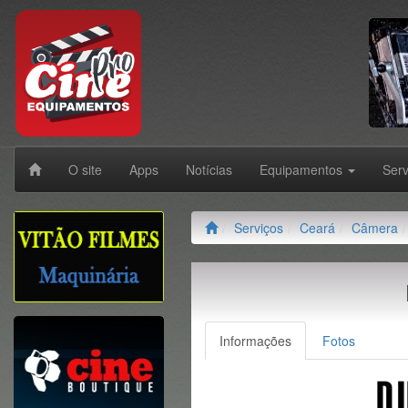
O site
Apps
Notícias
Equipamentos
Ser
Serviços
Ceará
Câmera
Informações
Fotos