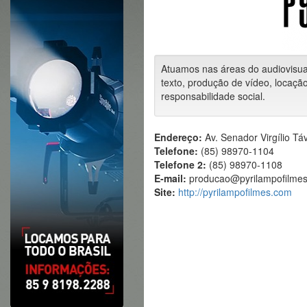
Atuamos nas áreas do audiovisual,
texto, produção de vídeo, locaçã
responsabilidade social.
Endereço:
Av. Senador Virgílio Tá
Telefone:
(85) 98970-1104
Telefone 2:
(85) 98970-1108
E-mail:
producao@pyrilampofilme
Site:
http://pyrilampofilmes.com