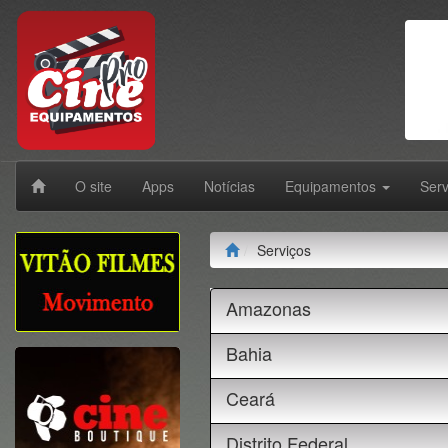
O site
Apps
Notícias
Equipamentos
Ser
Serviços
Amazonas
Bahia
Ceará
Distrito Federal