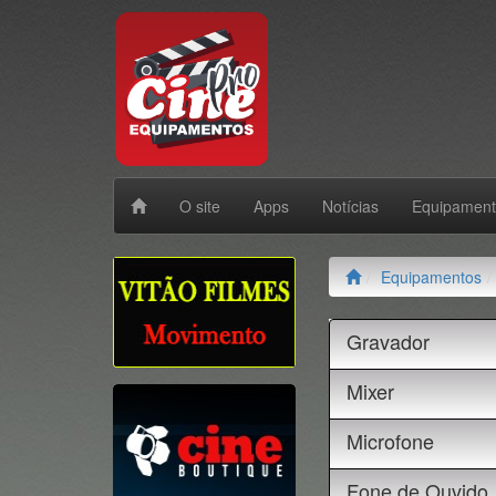
O site
Apps
Notícias
Equipamen
Equipamentos
Gravador
Mixer
Microfone
Fone de Ouvido