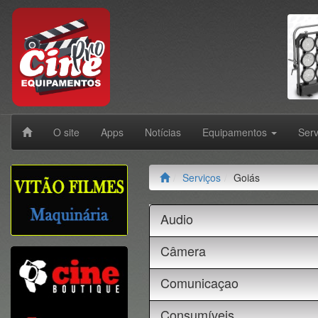
O site
Apps
Notícias
Equipamentos
Ser
Serviços
Goiás
Audio
Câmera
Comunicaçao
Consumíveis