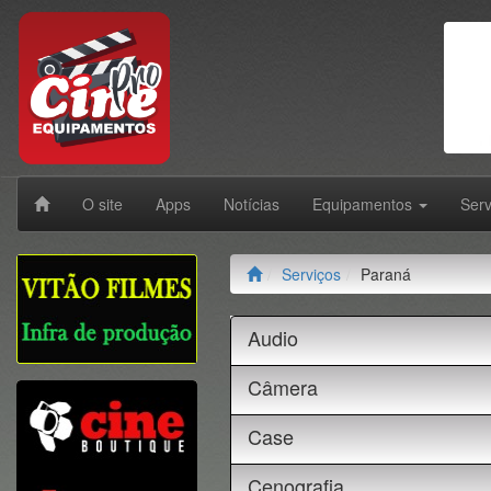
O site
Apps
Notícias
Equipamentos
Ser
Serviços
Paraná
Audio
Câmera
Case
Cenografia