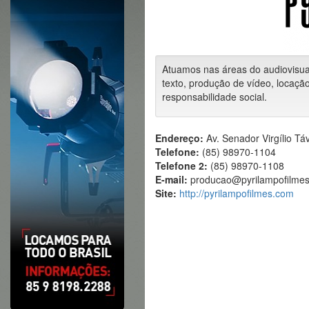
Atuamos nas áreas do audiovisual,
texto, produção de vídeo, locaçã
responsabilidade social.
Endereço:
Av. Senador Virgílio Tá
Telefone:
(85) 98970-1104
Telefone 2:
(85) 98970-1108
E-mail:
producao@pyrilampofilme
Site:
http://pyrilampofilmes.com