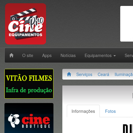
O site
Apps
Notícias
Equipamentos
Ser
Serviços
Ceará
Iluminaç
Informações
Fotos