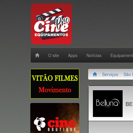
O site
Apps
Notícias
Equipamen
Serviços
São 
BE