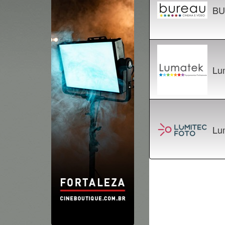
BU
Lu
Lu