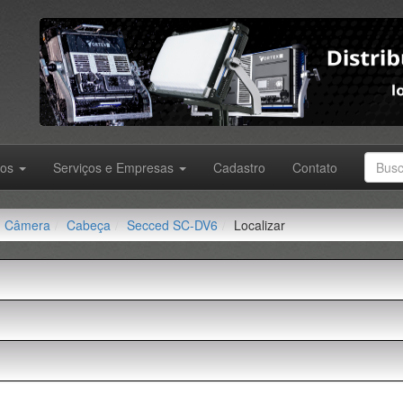
tos
Serviços e Empresas
Cadastro
Contato
Câmera
Cabeça
Secced SC-DV6
Localizar