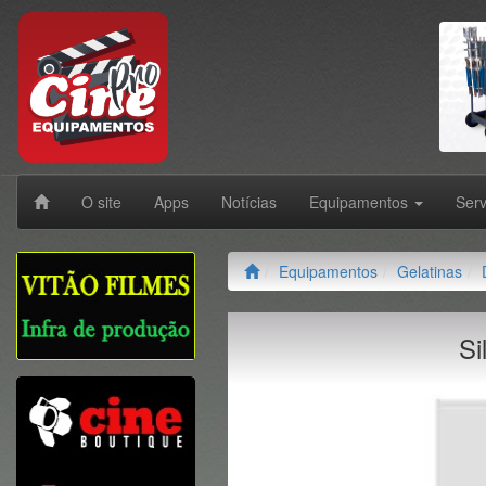
O site
Apps
Notícias
Equipamentos
Ser
Equipamentos
Gelatinas
Si