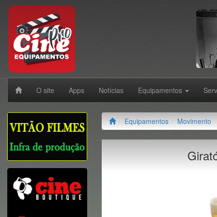
O site
Apps
Notícias
Equipamentos
Ser
Equipamentos
Movimento
Girat