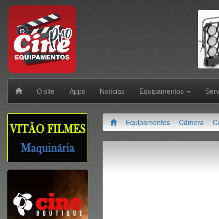
O site
Apps
Notícias
Equipamentos
Ser
Equipamentos
Câmera
C