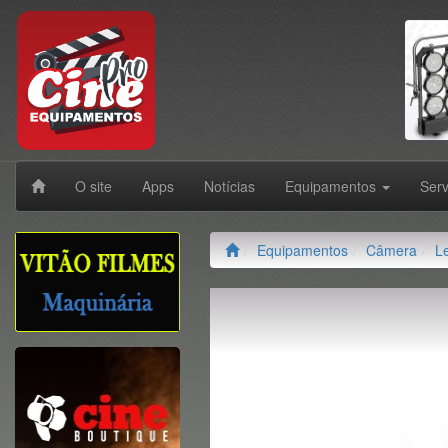
O site
Apps
Notícias
Equipamentos
Ser
Equipamentos
Câmera
L