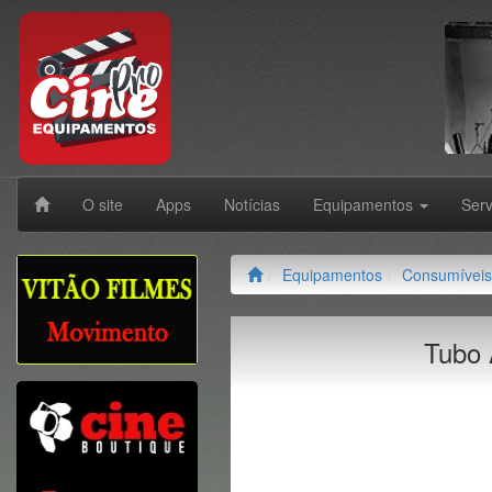
O site
Apps
Notícias
Equipamentos
Ser
Equipamentos
Consumíveis
Tubo 