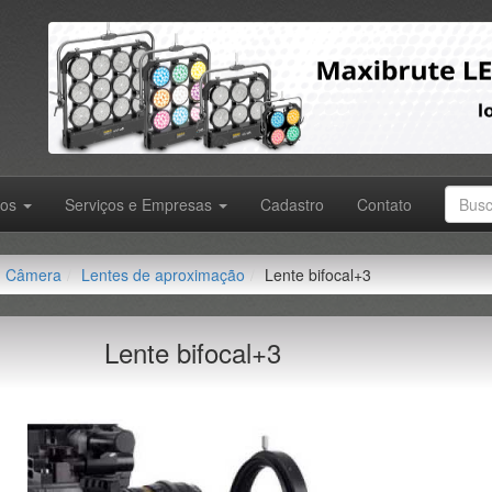
tos
Serviços e Empresas
Cadastro
Contato
Câmera
Lentes de aproximação
Lente bifocal+3
Lente bifocal+3