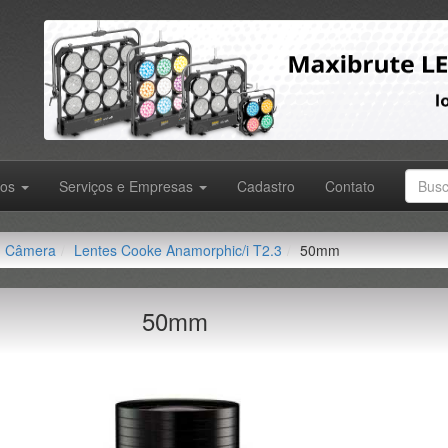
tos
Serviços e Empresas
Cadastro
Contato
Câmera
Lentes Cooke Anamorphic/i T2.3
50mm
50mm