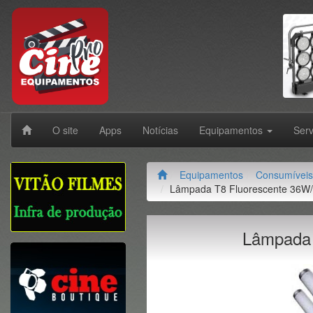
O site
Apps
Notícias
Equipamentos
Ser
Equipamentos
Consumíveis
Lâmpada T8 Fluorescente 36W
Lâmpada 