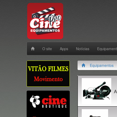
O site
Apps
Notícias
Equipamen
Equipamentos
A