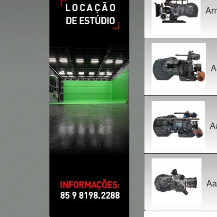
Arr
A
A
Aa