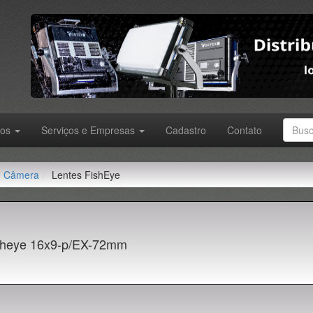
tos
Serviços e Empresas
Cadastro
Contato
Câmera
Lentes FishEye
sheye 16x9-p/EX-72mm