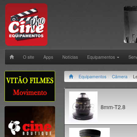
O site
Apps
Notícias
Equipamentos
Ser
Equipamentos
Câmera
Le
8mm-T2.8