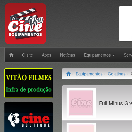
O site
Apps
Notícias
Equipamentos
Ser
Equipamentos
Gelatinas
Full Minus Gr