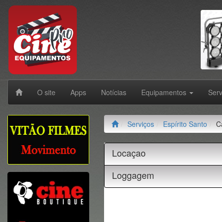
O site
Apps
Notícias
Equipamentos
Ser
Serviços
Espírito Santo
C
Locaçao
Loggagem