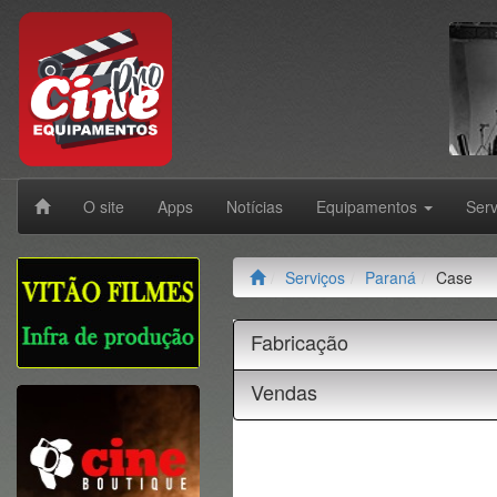
O site
Apps
Notícias
Equipamentos
Ser
Serviços
Paraná
Case
Fabricação
Vendas