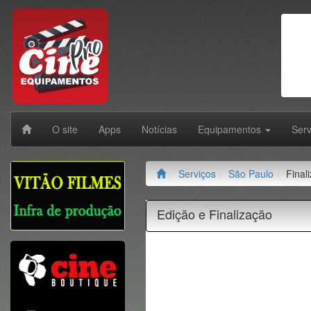
O site
Apps
Notícias
Equipamentos
Ser
Serviços
São Paulo
Final
Edição e Finalização