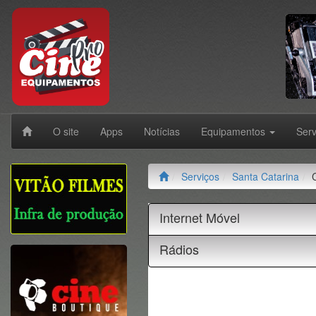
O site
Apps
Notícias
Equipamentos
Ser
Serviços
Santa Catarina
Internet Móvel
Rádios