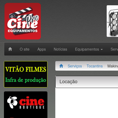
O site
Apps
Notícias
Equipamentos
Ser
Serviços
Tocantins
Makin
Locação