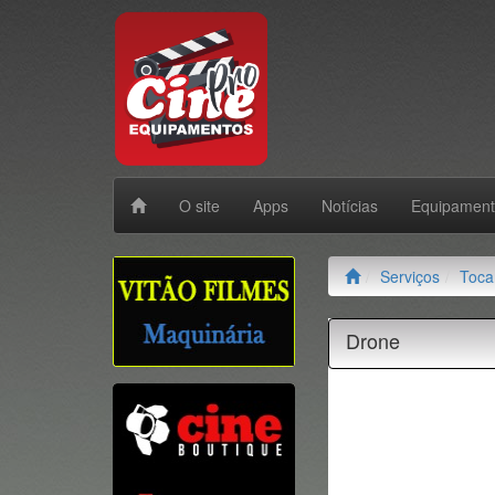
O site
Apps
Notícias
Equipamen
Serviços
Toca
Drone