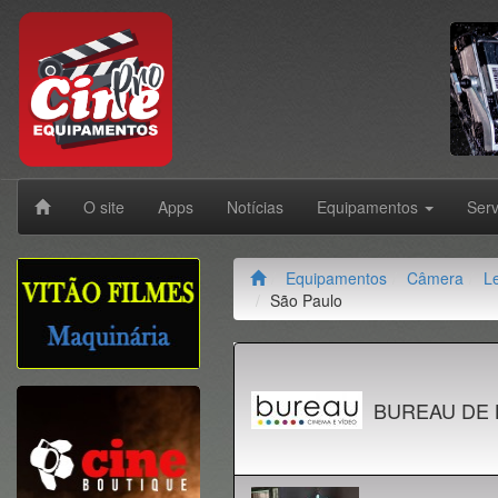
O site
Apps
Notícias
Equipamentos
Ser
Equipamentos
Câmera
L
São Paulo
BUREAU DE