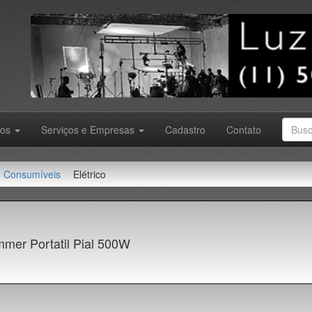
tos
Serviços e Empresas
Cadastro
Contato
Consumíveis
Elétrico
mmer Portatil Pial 500W