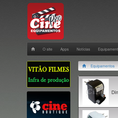
O site
Apps
Notícias
Equipamen
Equipamentos
Di